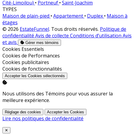
Cité-Limoilou)
•
Portneuf
•
Saint-Joachim
TYPES
Maison de plain-pied
•
Appartement
•
Duplex
•
Maison à
étages
© 2026
EstateFunnel
. Tous droits réservés.
Politique de
confidentialité
Avis de collecte
Conditions d’utilisation
Avis
et avis
Gérer mes témoins
Activer
Cookies Essentiels
Activer
Cookies de Performances
Activer
Cookies publicitaires
Activer
Cookies de fonctionnalités
Accepter les Cookies sélectionnés
Nous utilisons des Témoins pour vous assurer la
meilleure expérience.
Réglage des cookies
Accepter les Cookies
Lire nos politiques de confidentialité
Close
✕