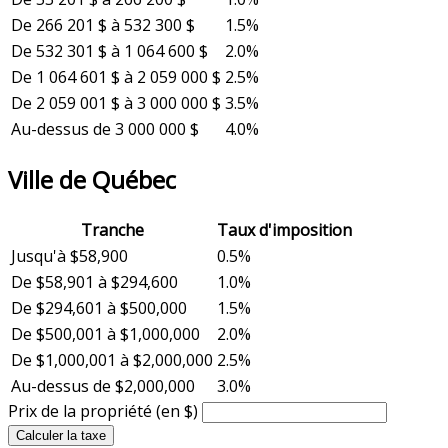
De 266 201 $ à 532 300 $
1.5%
De 532 301 $ à 1 064 600 $
2.0%
De 1 064 601 $ à 2 059 000 $
2.5%
De 2 059 001 $ à 3 000 000 $
3.5%
Au-dessus de 3 000 000 $
4.0%
Ville de Québec
Tranche
Taux d'imposition
Jusqu'à $58,900
0.5%
De $58,901 à $294,600
1.0%
De $294,601 à $500,000
1.5%
De $500,001 à $1,000,000
2.0%
De $1,000,001 à $2,000,000
2.5%
Au-dessus de $2,000,000
3.0%
Prix de la propriété (en $)
Calculer la taxe