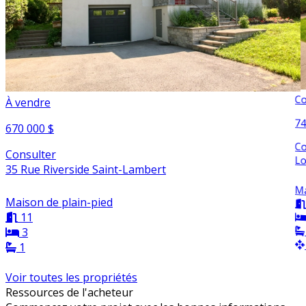
Co
À vendre
74
670 000 $
Co
Consulter
Lo
35 Rue Riverside Saint-Lambert
Ma
Maison de plain-pied
11
3
1
Voir toutes les propriétés
Ressources de l'acheteur