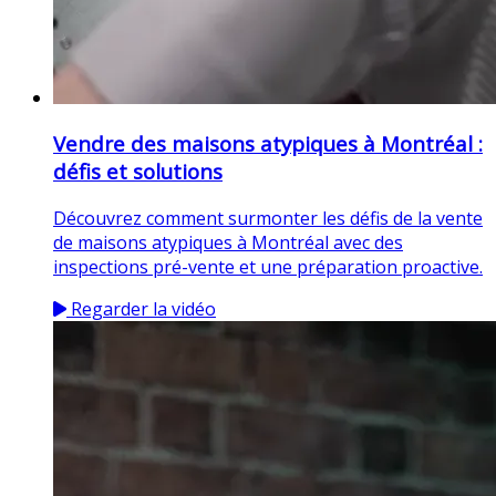
Vendre des maisons atypiques à Montréal :
défis et solutions
Découvrez comment surmonter les défis de la vente
de maisons atypiques à Montréal avec des
inspections pré-vente et une préparation proactive.
Regarder la vidéo