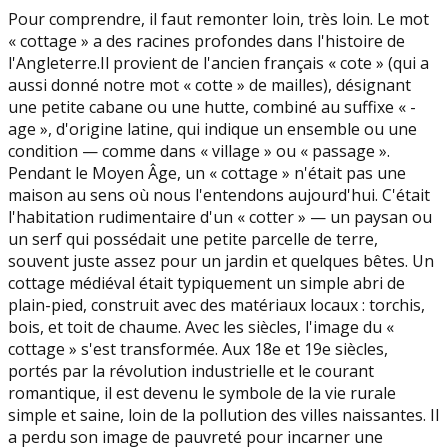
Pour comprendre, il faut remonter loin, très loin. Le mot
« cottage » a des racines profondes dans l'histoire de
l'Angleterre.Il provient de l'ancien français « cote » (qui a
aussi donné notre mot « cotte » de mailles), désignant
une petite cabane ou une hutte, combiné au suffixe « -
age », d'origine latine, qui indique un ensemble ou une
condition — comme dans « village » ou « passage ».
Pendant le Moyen Âge, un « cottage » n'était pas une
maison au sens où nous l'entendons aujourd'hui. C'était
l'habitation rudimentaire d'un « cotter » — un paysan ou
un serf qui possédait une petite parcelle de terre,
souvent juste assez pour un jardin et quelques bêtes. Un
cottage médiéval était typiquement un simple abri de
plain-pied, construit avec des matériaux locaux : torchis,
bois, et toit de chaume. Avec les siècles, l'image du «
cottage » s'est transformée. Aux 18e et 19e siècles,
portés par la révolution industrielle et le courant
romantique, il est devenu le symbole de la vie rurale
simple et saine, loin de la pollution des villes naissantes. Il
a perdu son image de pauvreté pour incarner une