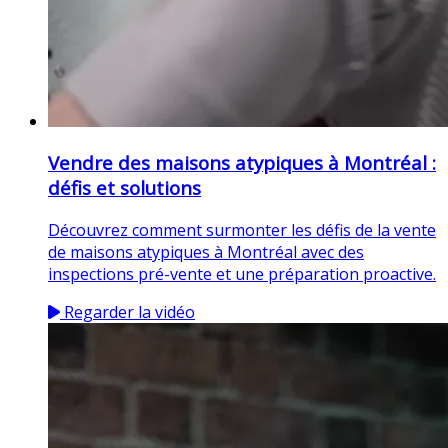
Vendre des maisons atypiques à Montréal :
défis et solutions
Découvrez comment surmonter les défis de la vente
de maisons atypiques à Montréal avec des
inspections pré-vente et une préparation proactive.
Regarder la vidéo